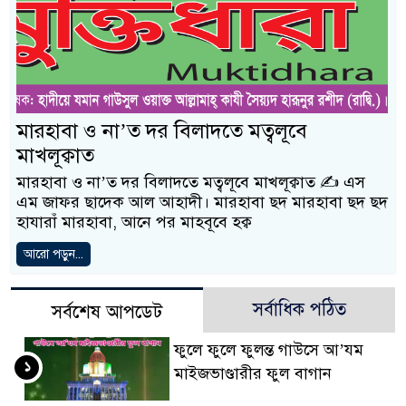
মারহাবা ও না’ত দর বিলাদতে মত্বলূবে
মাখলূক্বাত
মারহাবা ও না’ত দর বিলাদতে মত্বলূবে মাখলূক্বাত ✍️ এস
এম জাফর ছাদেক আল আহাদী। মারহাবা ছদ মারহাবা ছদ ছদ
হাযারাঁ মারহাবা, আনে পর মাহবূবে হক্ব
আরো পড়ুন...
সর্বাধিক পঠিত
সর্বশেষ আপডেট
ফুলে ফুলে ফুলন্ত গাউসে আ’যম
১
মাইজভাণ্ডারীর ফুল বাগান