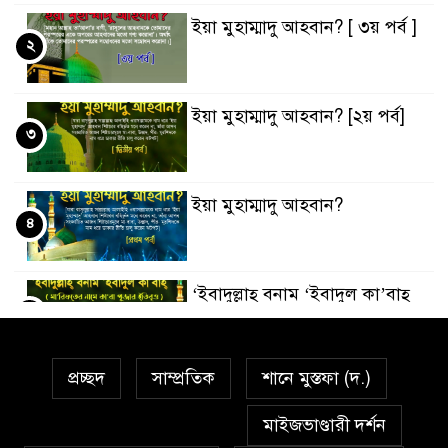
ইয়া মুহাম্মাদু আহবান? [ ৩য় পর্ব ]
২
ইয়া মুহাম্মাদু আহবান? [২য় পর্ব]
৩
ইয়া মুহাম্মাদু আহবান?
৪
‘ইবাদুল্লাহ্ বনাম ‘ইবাদুল কা’বাহ্
৫
প্রচ্ছদ
সাম্প্রতিক
শানে মুস্তফা (দ.)
সর্বকালের সব সমস্যার সমাধানের
৬
একমাত্র উপায় মহানবী (দঃ) আদর্শ
মাইজভাণ্ডারী দর্শন
অনুসরণ