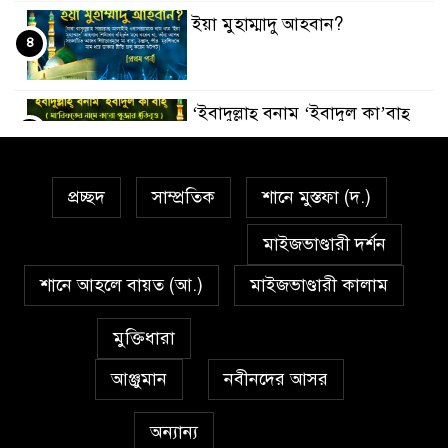
ইয়া মুহাম্মাদু আহবান?
৪
‘ইবাদুল্লাহ্ বনাম ‘ইবাদুল কা’বাহ্
৫
প্রচ্ছদ
সাম্প্রতিক
শানে মুস্তফা (দ.)
সর্বকালের সব সমস্যার সমাধানের
৬
একমাত্র উপায় মহানবী (দঃ) আদর্শ
মাইজভাণ্ডারী দর্শন
অনুসরণ
শানে আহলে বায়ত (আ.)
মাইজভাণ্ডারী কালাম
প্রেমাস্পদের গলি
৭
মুক্তিধারা
আঞ্জুমান
নবীনদের আসর
অঞ্চল ভিত্তিক জশনে জুলূসে ঈদে
৮
মিলাদুন্নবী এর গুরুত্ব
অন্যান্য