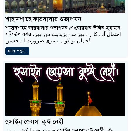
শাহানশাহে কারবালার শুভাগমন
শাহানশাহে কারবালার শুভাগমন ✍️বোরহান উদ্দিন মুহাম্মদ
শফিউল বশর ،احتمال آنے کا ہے پھر سے یزیدیت دور پھر
جہان نو کو ہے تیری ضرورت اے حسین!
আরো পড়ুন...
হুসাইন জেয়সা কুঈ নেহীঁ
حسین جیسا کوئی نہیں হুসাইন জেয়সা কুঈ নেহীঁ ✍️