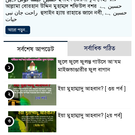
আল্লামা বোরহান উদ্দিন মুহাম্মদ শফিউল বশর حسین ہے
راحت جان نبی হুসাইন হ্যায় রাহাতে জানে নবী, حسین ہے
حیات
আরো পড়ুন...
সর্বাধিক পঠিত
সর্বশেষ আপডেট
ফুলে ফুলে ফুলন্ত গাউসে আ’যম
১
মাইজভাণ্ডারীর ফুল বাগান
ইয়া মুহাম্মাদু আহবান? [ ৩য় পর্ব ]
২
ইয়া মুহাম্মাদু আহবান? [২য় পর্ব]
৩