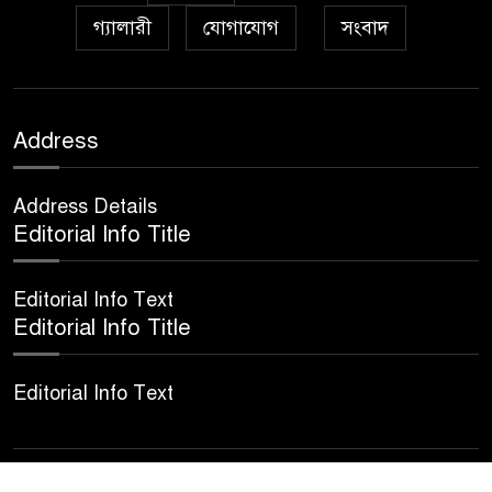
গ্যালারী
যোগাযোগ
সংবাদ
আইয়ূবীদের গ্রীবায় মারওয়ানী
৯
কালো হাত
ফরয নামাযান্তে দু‘আ মুনাজাত
Address
১০
Address Details
কুত্ববুল আক্বতাব বাবাভাণ্ডারীর
Editorial Info Title
১১
‘উরসে পাক সম্পন্ন
Editorial Info Text
Editorial Info Title
Editorial Info Text
© All rights reserved © NewsFlash