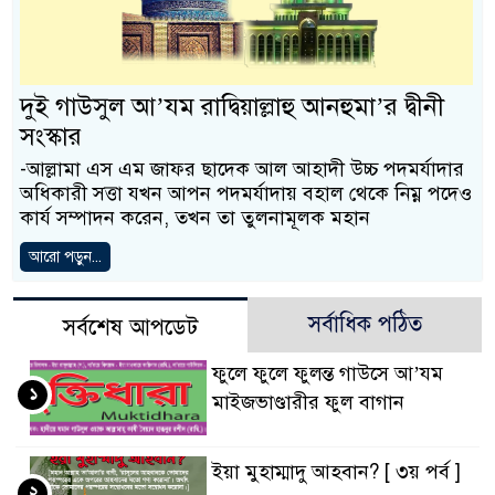
দুই গাউসুল আ’যম রাদ্বিয়াল্লাহু আনহুমা’র দ্বীনী
সংস্কার
-আল্লামা এস এম জাফর ছাদেক আল আহাদী উচ্চ পদমর্যাদার
অধিকারী সত্তা যখন আপন পদমর্যাদায় বহাল থেকে নিম্ন পদেও
কার্য সম্পাদন করেন, তখন তা তুলনামূলক মহান
আরো পড়ুন...
সর্বাধিক পঠিত
সর্বশেষ আপডেট
ফুলে ফুলে ফুলন্ত গাউসে আ’যম
১
মাইজভাণ্ডারীর ফুল বাগান
ইয়া মুহাম্মাদু আহবান? [ ৩য় পর্ব ]
২