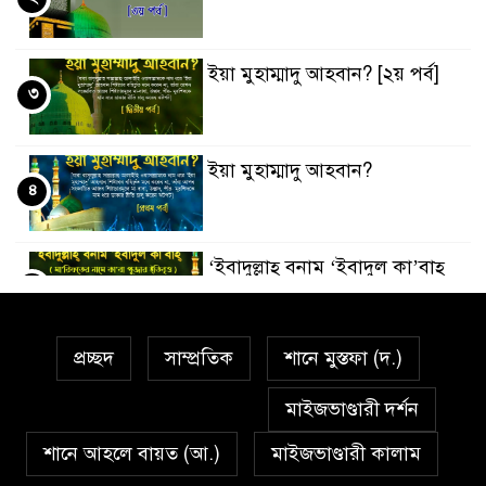
ইয়া মুহাম্মাদু আহবান? [২য় পর্ব]
৩
ইয়া মুহাম্মাদু আহবান?
৪
‘ইবাদুল্লাহ্ বনাম ‘ইবাদুল কা’বাহ্
৫
প্রচ্ছদ
সাম্প্রতিক
শানে মুস্তফা (দ.)
সর্বকালের সব সমস্যার সমাধানের
৬
একমাত্র উপায় মহানবী (দঃ) আদর্শ
মাইজভাণ্ডারী দর্শন
অনুসরণ
শানে আহলে বায়ত (আ.)
মাইজভাণ্ডারী কালাম
প্রেমাস্পদের গলি