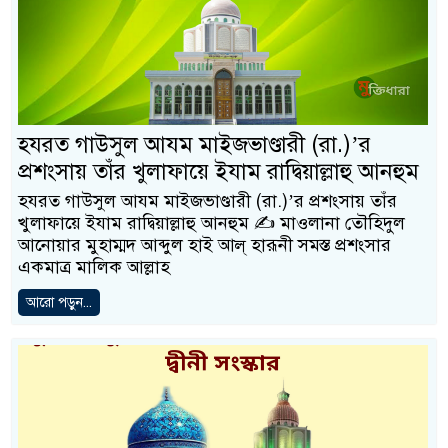
হযরত গাউসুল আযম মাইজভাণ্ডারী (রা.)’র
প্রশংসায় তাঁর খুলাফায়ে ইযাম রাদ্বিয়াল্লাহু আনহুম
হযরত গাউসুল আযম মাইজভাণ্ডারী (রা.)’র প্রশংসায় তাঁর
খুলাফায়ে ইযাম রাদ্বিয়াল্লাহু আনহুম ✍️ মাওলানা তৌহিদুল
আনােয়ার মুহাম্মদ আব্দুল হাই আল্ হারূনী সমস্ত প্রশংসার
একমাত্র মালিক আল্লাহ
আরো পড়ুন...