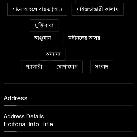
শানে আহলে বায়ত (আ.)
মাইজভাণ্ডারী কালাম
প্রেমাস্পদের গলি
৭
মুক্তিধারা
আঞ্জুমান
নবীনদের আসর
অঞ্চল ভিত্তিক জশনে জুলূসে ঈদে
৮
মিলাদুন্নবী এর গুরুত্ব
অন্যান্য
গ্যালারী
যোগাযোগ
সংবাদ
আইয়ূবীদের গ্রীবায় মারওয়ানী
৯
কালো হাত
ফরয নামাযান্তে দু‘আ মুনাজাত
Address
১০
Address Details
কুত্ববুল আক্বতাব বাবাভাণ্ডারীর
Editorial Info Title
১১
‘উরসে পাক সম্পন্ন