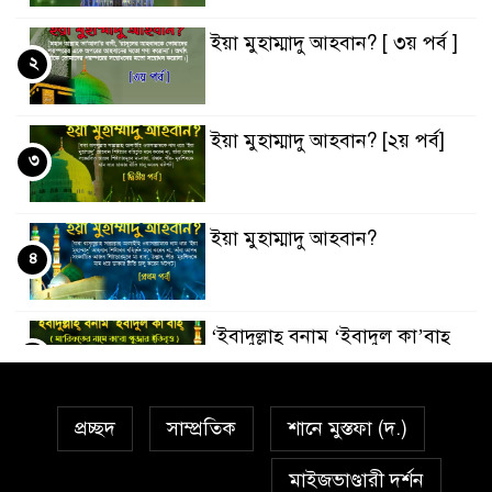
ইয়া মুহাম্মাদু আহবান? [ ৩য় পর্ব ]
২
ইয়া মুহাম্মাদু আহবান? [২য় পর্ব]
৩
ইয়া মুহাম্মাদু আহবান?
৪
‘ইবাদুল্লাহ্ বনাম ‘ইবাদুল কা’বাহ্
৫
প্রচ্ছদ
সাম্প্রতিক
শানে মুস্তফা (দ.)
সর্বকালের সব সমস্যার সমাধানের
৬
একমাত্র উপায় মহানবী (দঃ) আদর্শ
মাইজভাণ্ডারী দর্শন
অনুসরণ