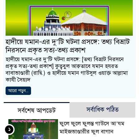
হাদীয়ে যমান-এর দু’টি ঘটনা প্রসঙ্গে: তথ্য বিভ্রাট
নিরসনে প্রকৃত সত্য-তথ্য প্রকাশ
হাদীয়ে যমান-এর দু’টি ঘটনা প্রসঙ্গে: [তথ্য বিভ্রাট নিরসনে
প্রকৃত সত্য-তথ্য প্রকাশ] কুত্ববুল আক্বতাবে যমান হযরত
বাবাভাণ্ডারী (রাদ্বি.) ও হাদীয়ে যমান গাউসুল ওয়াক্ত আল্লামা
কাযী সৈয়্যদ
আরো পড়ুন...
সর্বাধিক পঠিত
সর্বশেষ আপডেট
ফুলে ফুলে ফুলন্ত গাউসে আ’যম
১
মাইজভাণ্ডারীর ফুল বাগান