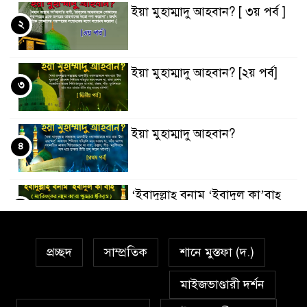
ইয়া মুহাম্মাদু আহবান? [ ৩য় পর্ব ]
২
ইয়া মুহাম্মাদু আহবান? [২য় পর্ব]
৩
ইয়া মুহাম্মাদু আহবান?
৪
‘ইবাদুল্লাহ্ বনাম ‘ইবাদুল কা’বাহ্
৫
প্রচ্ছদ
সাম্প্রতিক
শানে মুস্তফা (দ.)
সর্বকালের সব সমস্যার সমাধানের
৬
একমাত্র উপায় মহানবী (দঃ) আদর্শ
মাইজভাণ্ডারী দর্শন
অনুসরণ