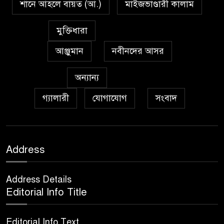
শানে আহলে বায়ত (আ.)
মাইজভাণ্ডারী কালাম
প্রেমাস্পদের গলি
৭
মুক্তিধারা
আঞ্জুমান
নবীনদের আসর
অঞ্চল ভিত্তিক জশনে জুলূসে ঈদে
৮
মিলাদুন্নবী এর গুরুত্ব
অন্যান্য
গ্যালারী
যোগাযোগ
সংবাদ
আইয়ূবীদের গ্রীবায় মারওয়ানী
৯
কালো হাত
ফরয নামাযান্তে দু‘আ মুনাজাত
Address
১০
Address Details
কুত্ববুল আক্বতাব বাবাভাণ্ডারীর
Editorial Info Title
১১
‘উরসে পাক সম্পন্ন
Editorial Info Text