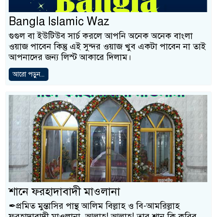
Bangla Islamic Waz
গুগুল বা ইউটিউব সার্চ করলে আপনি অনেক অনেক বাংলা
ওয়াজ পাবেন কিন্তু এই সুন্দর ওয়াজ খুব একটা পাবেন না তাই
আপনাদের জন্য লিস্ট আকারে দিলাম।
আরো পড়ুন...
শানে ফরহাদাবাদী মাওলানা
✒প্রমিত মুন্তাসির পান্থ আলিম বিল্লাহ ও বি-আমরিল্লাহ
ফরহাদাবাদী মাওলানা, আল্লাহ! আল্লাহ! তার শান কি করিব