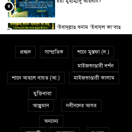
ইয়া মুহাম্মাদু আহবান?
৪
‘ইবাদুল্লাহ্ বনাম ‘ইবাদুল কা’বাহ্
৫
প্রচ্ছদ
সাম্প্রতিক
শানে মুস্তফা (দ.)
সর্বকালের সব সমস্যার সমাধানের
৬
একমাত্র উপায় মহানবী (দঃ) আদর্শ
মাইজভাণ্ডারী দর্শন
অনুসরণ
শানে আহলে বায়ত (আ.)
মাইজভাণ্ডারী কালাম
প্রেমাস্পদের গলি
৭
মুক্তিধারা
আঞ্জুমান
নবীনদের আসর
অঞ্চল ভিত্তিক জশনে জুলূসে ঈদে
৮
মিলাদুন্নবী এর গুরুত্ব
অন্যান্য