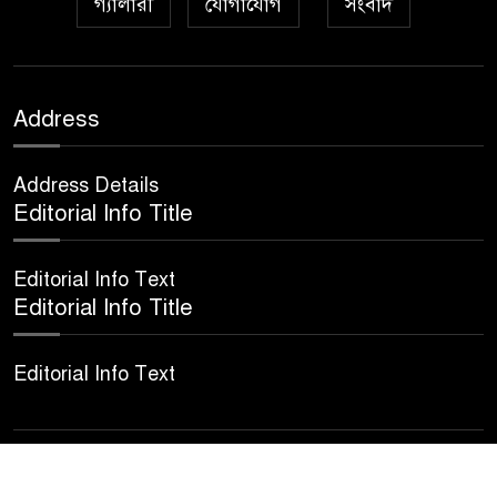
গ্যালারী
যোগাযোগ
সংবাদ
আইয়ূবীদের গ্রীবায় মারওয়ানী
৯
কালো হাত
ফরয নামাযান্তে দু‘আ মুনাজাত
Address
১০
Address Details
কুত্ববুল আক্বতাব বাবাভাণ্ডারীর
Editorial Info Title
১১
‘উরসে পাক সম্পন্ন
Editorial Info Text
Editorial Info Title
Editorial Info Text
© All rights reserved © NewsFlash