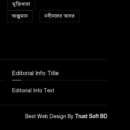
৫
কা’বাহ্
মুক্তিধারা
আঞ্জুমান
নবীনদের আসর
সর্বকালের সব সমস্যার
৬
সমাধানের একমাত্র উপায়
মহানবী (দঃ) আদর্শ অনুসরণ
প্রেমাস্পদের গলি
৭
Editorial Info Title
অঞ্চল ভিত্তিক জশনে জুলূসে
৮
Editorial Info Text
ঈদে মিলাদুন্নবী এর গুরুত্ব
আইয়ূবীদের গ্রীবায় মারওয়ানী
Best Web Design By
Trust Soft BD
৯
কালো হাত