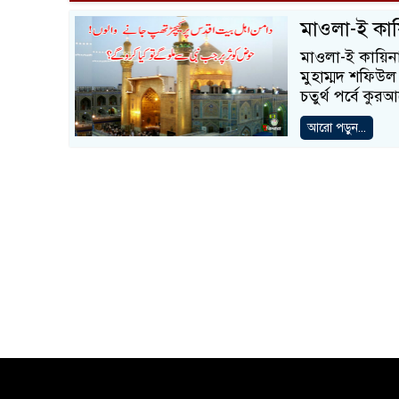
মাওলা-ই কায়ি
মাওলা-ই কায়িনাত
মুহাম্মদ শফিউল 
চতুর্থ পর্বে কু
আরো পড়ুন...