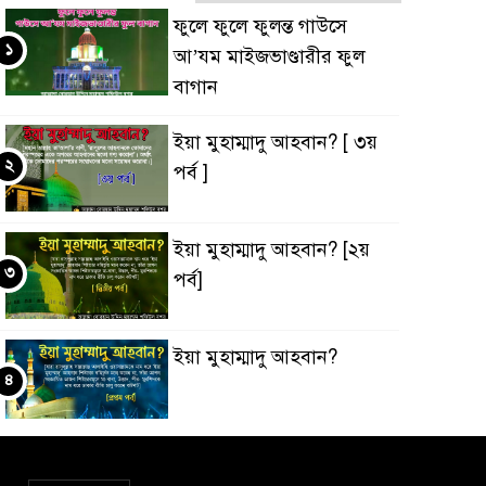
ফুলে ফুলে ফুলন্ত গাউসে
১
আ’যম মাইজভাণ্ডারীর ফুল
বাগান
ইয়া মুহাম্মাদু আহবান? [ ৩য়
২
পর্ব ]
ইয়া মুহাম্মাদু আহবান? [২য়
৩
পর্ব]
ইয়া মুহাম্মাদু আহবান?
৪
‘ইবাদুল্লাহ্ বনাম ‘ইবাদুল