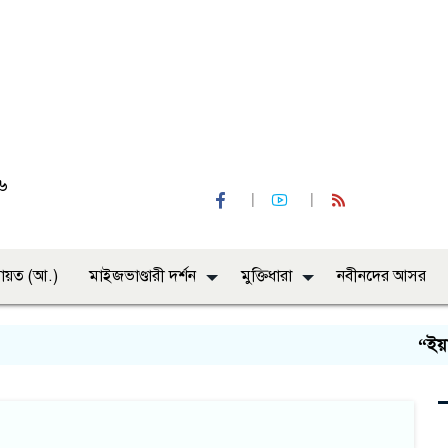
২৬
ায়ত (আ.)
মাইজভাণ্ডারী দর্শন
মুক্তিধারা
নবীনদের আসর
“ইয়া ন