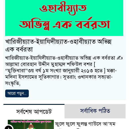
খারিজীয়্যাত-ইয়াযিদীয়্যাত-ওহাবীয়্যাত অভিন্ন
এক বর্বরতা
খারিজীয়্যাত-ইয়াযিদীয়্যাত-ওহাবীয়্যাত অভিন্ন এক বর্বরতা ✍️
আল্লামা বোরহান উদ্দীন মুহাম্মদ শফিউল বশর [
“মুক্তিধারা”৩য় বর্ষ ১ম সংখ্যা জানুয়ারী ২০১৩ হতে ] মক্কা-
মদিনা ইসলামের সূতিকাগার। সুতরাং ওখানকার সভ্যতা-
সংস্কৃতি,
আরো পড়ুন...
সর্বাধিক পঠিত
সর্বশেষ আপডেট
ফুলে ফুলে ফুলন্ত গাউসে আ’যম
১