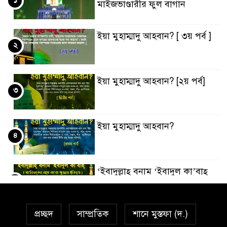
মাইজভাণ্ডারীর ফুল বাগান
ইয়া মুহাম্মাদু আহবান? [ ৩য় পর্ব ]
২
ইয়া মুহাম্মাদু আহবান? [২য় পর্ব]
৩
ইয়া মুহাম্মাদু আহবান?
৪
‘ইবাদুল্লাহ্ বনাম ‘ইবাদুল কা’বাহ্
৫
প্রচ্ছদ
সাম্প্রতিক
শানে মুস্তফা (দ.)
সর্বকালের সব সমস্যার সমাধানের
৬