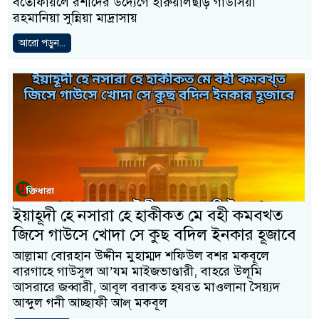
বতোফায়লে রশীদের উদ্যেগে হারুয়ালছড়ি গাউসিয়া
রহমানিয়া সুন্নিয়া মাদ্রাসায়
আরো পড়ুন...
ইয়াহূদী হে নসারা হে হাকীকত মে বহী কমবখ্ত
জিসে গাউসে খোদা সে কুছ বদিল ইনকার হূজাবে
আল্লামা বোরহান উদ্দীন মুহাম্মদ শফিউল বশর মকবূলে
বারগাহে গাউসুল আ’যম মাইজভাণ্ডারী, বাহরে উলূমি
আসরারে জব্বারী, আবূল বরাকত হযরত মাওলানা সৈয়্যদ
আব্দুল গনী আচ্ছাফী আল্ মকবূল