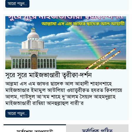
আরো পড়ুন...
সুরে সুরে মাইজভাণ্ডারী ত্বরীক্বা-দর্শন
আল্লমা এস এম জাফর ছাদেক আল আহাদী শাহানশাহে
মাইজভাণ্ডার ইমামুল আউলিয়া ওয়াত্ত্বরীক্বত হযরত ক্বিবলায়ে
আলম, গাউসুল আ’যম শাহে দু’আলম সৈয়্যদ আহমদুল্লাহ
মাইজভাণ্ডারী রাদ্বিয়া আনহুল্লাহুল বারী’র
আরো পড়ুন...
সর্বাধিক পঠিত