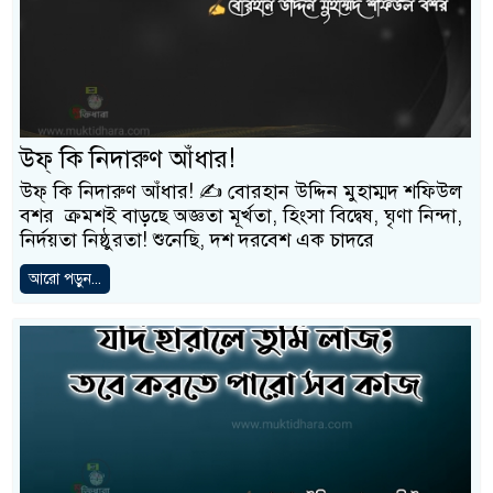
উফ্ কি নিদারুণ আঁধার!
উফ্ কি নিদারুণ আঁধার! ✍️ বোরহান উদ্দিন মুহাম্মদ শফিউল
বশর ক্রমশই বাড়ছে অজ্ঞতা মূর্খতা, হিংসা বিদ্বেষ, ঘৃণা নিন্দা,
নির্দয়তা নিষ্ঠুরতা! শুনেছি, দশ দরবেশ এক চাদরে
আরো পড়ুন...