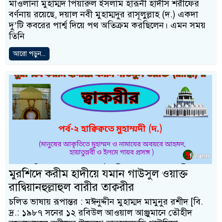
মাওলানা মুহাম্মদ পিয়ারুল ইসলাম হারূনী হাদীস শরীফের
বর্ণনায় রয়েছে, দয়াল নবী মুহাম্মদুর রাসূলুল্লাহ (দ.) একদা
দু’টি কবরের পার্শ্ব দিয়ে পথ অতিক্রম করছিলেন। এমন সময়
তিনি
আরো পড়ুন...
মুরশিদে করীম হাদীয়ে যমান গাউসুল ওয়াক্ত
রাদ্বিয়ানহুল্লাহুল বারীর তাক্বরীর
চলিত ভাষায় রূপান্তর : মঈনুদ্দীন মুহাম্মদ মামুনুর রশীদ [বি.
দ্র.: ১৯৮৭ সনের ১২ রবিউল আওয়াল আঞ্জুমানে তৌহীদ