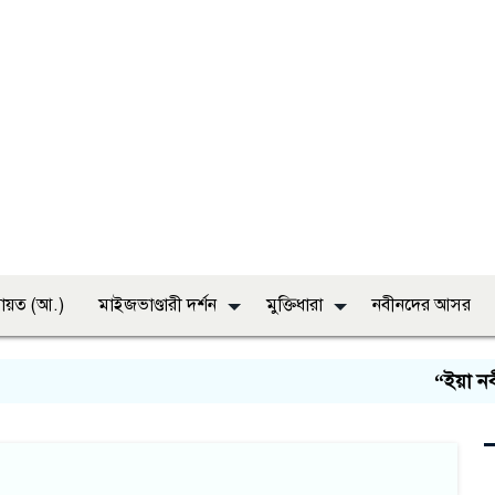
ায়ত (আ.)
মাইজভাণ্ডারী দর্শন
মুক্তিধারা
নবীনদের আসর
“ইয়া নবী 