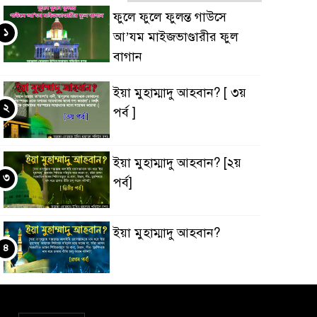
ফুলে ফুলে ফুলন্ত গাউসে
১
আ’যম মাইজভাণ্ডারীর ফুল
বাগান
ইয়া মুহাম্মাদু আহবান? [ ৩য়
২
পর্ব ]
ইয়া মুহাম্মাদু আহবান? [২য়
৩
পর্ব]
ইয়া মুহাম্মাদু আহবান?
৪
‘ইবাদুল্লাহ্ বনাম ‘ইবাদুল