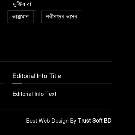
৫
কা’বাহ্
মুক্তিধারা
আঞ্জুমান
নবীনদের আসর
সর্বকালের সব সমস্যার
৬
সমাধানের একমাত্র উপায়
মহানবী (দঃ) আদর্শ অনুসরণ
প্রেমাস্পদের গলি
৭
Editorial Info Title
অঞ্চল ভিত্তিক জশনে জুলূসে
৮
Editorial Info Text
ঈদে মিলাদুন্নবী এর গুরুত্ব
আইয়ূবীদের গ্রীবায় মারওয়ানী
Best Web Design By
Trust Soft BD
৯
কালো হাত