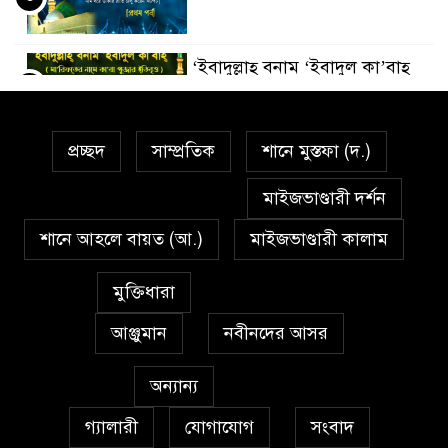
‘ইবাদুল্লাহ্ বনাম ‘ইবাদুল কা’বাহ্
৫
প্রচ্ছদ
সাম্প্রতিক
শানে মুস্তফা (দ.)
সর্বকালের সব সমস্যার সমাধানের
৬
একমাত্র উপায় মহানবী (দঃ) আদর্শ
মাইজভাণ্ডারী দর্শন
অনুসরণ
শানে আহলে বায়ত (আ.)
মাইজভাণ্ডারী কালাম
প্রেমাস্পদের গলি
৭
মুক্তিধারা
আঞ্জুমান
নবীনদের আসর
অঞ্চল ভিত্তিক জশনে জুলূসে ঈদে
৮
মিলাদুন্নবী এর গুরুত্ব
অন্যান্য
গ্যালারী
যোগাযোগ
সংবাদ
আইয়ূবীদের গ্রীবায় মারওয়ানী