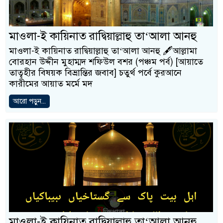
মাওলা-ই কায়িনাত রাদ্বিয়াল্লাহু তা‘আলা আনহু
মাওলা-ই কায়িনাত রাদ্বিয়াল্লাহু তা‘আলা আনহু 🖋আল্লামা
বোরহান উদ্দীন মুহাম্মদ শফিউল বশর (পঞ্চম পর্ব) [আয়াতে
তাত্বহীর বিষয়ক বিভ্রান্তির জবাব] চতুর্থ পর্বে কুরআনে
কারীমের আয়াত মর্মে মদ
আরো পড়ুন...
মাওলা-ই কায়িনাত রাদ্বিয়াল্লাহু তা‘আলা আনহু