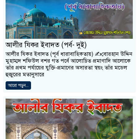
আলীর যিকর ইবাদত (পর্ব- দুই)
আলীর যিকর ইবাদত (পূর্ব ধারাবাহিকতায়) ✍️বোরহান উদ্দিন
মুহাম্মদ শফিউল বশর গত পর্বে আলোচিত প্রমাণাদি আলোকে
তাঁর প্রথম পর্যায়ের যুক্তি-প্রমাণের অসারতা স্বয়ং তাঁর মডেল
হুজুরের মতানুসারে
আরো পড়ুন...