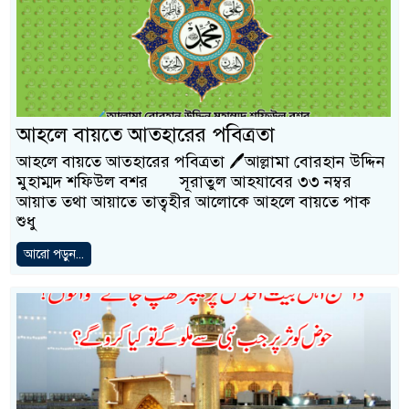
আহলে বায়তে আত্হারের পবিত্রতা
আহলে বায়তে আত্হারের পবিত্রতা 🖊আল্লামা বোরহান উদ্দিন
মুহাম্মদ শফিউল বশর সূরাতুল আহযাবের ৩৩ নম্বর
আয়াত তথা আয়াতে তাত্বহীর আলোকে আহলে বায়তে পাক
শুধু
আরো পড়ুন...