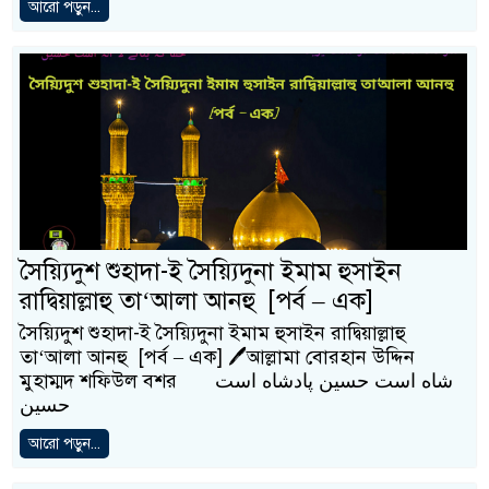
আরো পড়ুন...
সৈয়্যিদুশ শুহাদা-ই সৈয়্যিদুনা ইমাম হুসাইন
রাদ্বিয়াল্লাহু তা‘আলা আনহু [পর্ব – এক]
সৈয়্যিদুশ শুহাদা-ই সৈয়্যিদুনা ইমাম হুসাইন রাদ্বিয়াল্লাহু
তা‘আলা আনহু [পর্ব – এক] 🖊আল্লামা বোরহান উদ্দিন
মুহাম্মদ শফিউল বশর شاه است حسین پادشاه است
حسین
আরো পড়ুন...