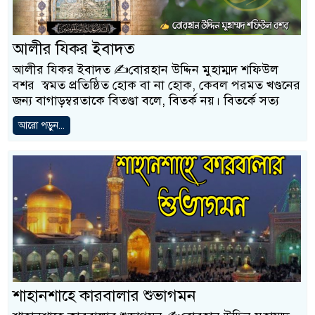
আলীর যিকর ইবাদত
আলীর যিকর ইবাদত ✍️বোরহান উদ্দিন মুহাম্মদ শফিউল
বশর স্বমত প্রতিষ্ঠিত হোক বা না হোক, কেবল পরমত খণ্ডনের
জন্য বাগাড়ম্বরতাকে বিতণ্ডা বলে, বিতর্ক নয়। বিতর্কে সত্য
আরো পড়ুন...
শাহানশাহে কারবালার শুভাগমন