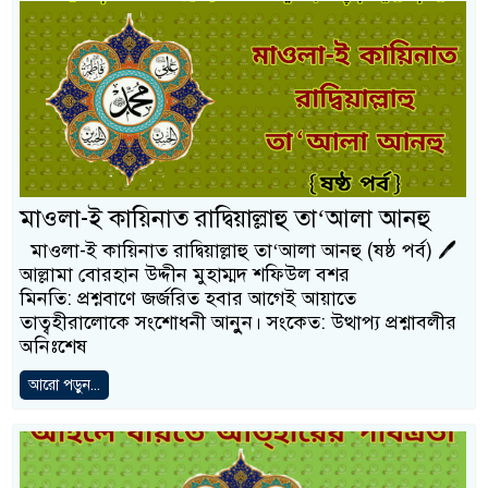
মাওলা-ই কায়িনাত রাদ্বিয়াল্লাহু তা‘আলা আনহু
মাওলা-ই কায়িনাত রাদ্বিয়াল্লাহু তা‘আলা আনহু (ষষ্ঠ পর্ব) 🖊
আল্লামা বোরহান উদ্দীন মুহাম্মদ শফিউল বশর
মিনতি: প্রশ্নবাণে জর্জরিত হবার আগেই আয়াতে
তাত্বহীরালোকে সংশোধনী আনুুন। সংকেত: উত্থাপ্য প্রশ্নাবলীর
অনিঃশেষ
আরো পড়ুন...