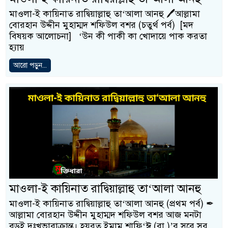
মাওলা-ই কায়িনাত রাদ্বিয়াল্লাহু তা‘আলা আনহু 🖊আল্লামা
বোরহান উদ্দীন মুহাম্মদ শফিউল বশর (চতুর্থ পর্ব) [মদ
বিষয়ক আলোচনা] ‘উন কী পাকী কা খোদায়ে পাক করতা
হ্যায়
আরো পড়ুন...
মাওলা-ই কায়িনাত রাদ্বিয়াল্লাহু তা‘আলা আনহু
মাওলা-ই কায়িনাত রাদ্বিয়াল্লাহু তা‘আলা আনহু (প্রথম পর্ব) ✒
আল্লামা বোরহান উদ্দীন মুহাম্মদ শফিউল বশর আজ মনটা
বড়ই দুঃখভারাক্রান্ত। হযরত ইমাম শাফি‘ঈ (রা.)’র সুরে সুর