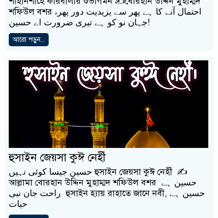
শাহানশাহে কারবালার শুভাগমন ✍️বোরহান উদ্দিন মুহাম্মদ
শফিউল বশর ،احتمال آنے کا ہے پھر سے یزیدیت دور پھر
جہان نو کو ہے تیری ضرورت اے حسین!
আরো পড়ুন...
হুসাইন জেয়সা কুঈ নেহীঁ
حسین جیسا کوئی نہیں হুসাইন জেয়সা কুঈ নেহীঁ ✍️
আল্লামা বোরহান উদ্দিন মুহাম্মদ শফিউল বশর حسین ہے
راحت جان نبی হুসাইন হ্যায় রাহাতে জানে নবী, حسین ہے
حیات