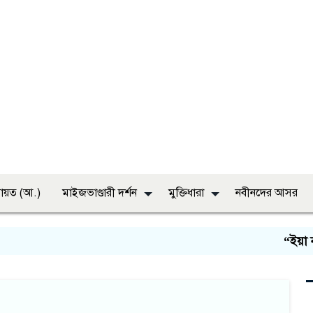
ায়ত (আ.)
মাইজভাণ্ডারী দর্শন
মুক্তিধারা
নবীনদের আসর
“ইয়া নব