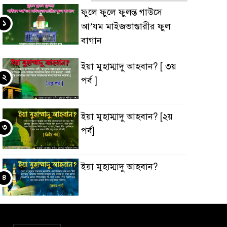
ফুলে ফুলে ফুলন্ত গাউসে
১
আ’যম মাইজভাণ্ডারীর ফুল
বাগান
ইয়া মুহাম্মাদু আহবান? [ ৩য়
২
পর্ব ]
ইয়া মুহাম্মাদু আহবান? [২য়
৩
পর্ব]
ইয়া মুহাম্মাদু আহবান?
৪
‘ইবাদুল্লাহ্ বনাম ‘ইবাদুল