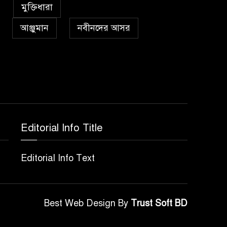
৫
কা’বাহ্
মুক্তিধারা
আঞ্জুমান
নবীনদের আসর
সর্বকালের সব সমস্যার
৬
সমাধানের একমাত্র উপায়
মহানবী (দঃ) আদর্শ অনুসরণ
প্রেমাস্পদের গলি
৭
Editorial Info Title
অঞ্চল ভিত্তিক জশনে জুলূসে
৮
Editorial Info Text
ঈদে মিলাদুন্নবী এর গুরুত্ব
আইয়ূবীদের গ্রীবায় মারওয়ানী
Best Web Design By
Trust Soft BD
৯
কালো হাত