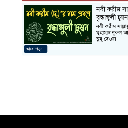
নবী করীম সাল্
বৃদ্ধাঙ্গুলী চুম্বন
নবী করীম সাল্লাল্
মুহাম্মদ নূরুল 
চুমু দেওয়া
আরো পড়ুন...