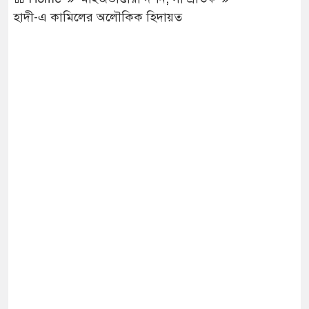
হাদী-এ কামিলের অলৌকিক হিদায়ত