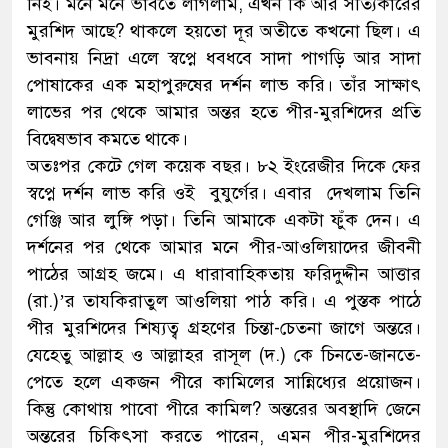
নিই। মনে মনে ভাবতে লাগলাম, এখন কি আর সত্যিকারের
মুরশিদ আছে? থাকলে হয়তো দূর অতীতে কখনো ছিল। এ
ভাবনায় নিদ্রা এলে স্বপ্নে ধবধবে সাদা পাগড়ি আর সাদা
পোষাকের এক মহাপুরুষের দর্শন লাভ করি। তাঁর সাক্ষাৎ
লাভের পর থেকে আমার অন্তর হতে পীর-মুরশিদের প্রতি
বিদ্বেষভাব কমতে থাকে।
অতঃপর কেটে গেল কয়েক বছর। ৮২ ইংরেজীর দিকে ফের
স্বপ্নে দর্শন লাভ করি ওই বুযুর্গের। এবার দেখলাম তিনি
গেঞ্জি আর লুঙ্গি পড়া। তিনি আমাকে একটা ফুঁক দেন। এ
দর্শনের পর থেকে আমার মনে পীর-আওলিয়াদের জীবনী
পাঠের আগ্রহ জমে। এ ধারাবাহিকতায় ফরিদুদ্দীন আত্তার
(রা.)’র তাযকিরাতুল আওলিয়া পাঠ করি। এ পুস্তক পাঠে
পীর মুরশিদের শিষ্যত্ব গ্রহণের চিন্তা-চেতনা জাগে অন্তরে।
যেহেতু আল্লাহ ও আল্লাহর রাসূল (দ.) কে চিনতে-জানতে-
পেতে হলে একজন পীরে কামিলের সান্নিধ্যের প্রয়োজন।
কিন্তু কোথায় পাবো পীরে কামিল? অন্তরের অবস্থাদি জেনে
অন্তরের চিকিৎসা করতে পারেন, এমন পীর-মুরশিদের