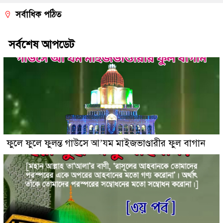
সর্বাধিক পঠিত
সর্বশেষ আপডেট
ফুলে ফুলে ফুলন্ত গাউসে আ’যম মাইজভাণ্ডারীর ফুল বাগান