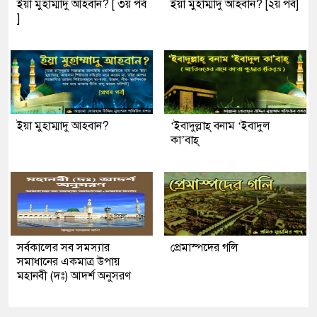
ইয়া মুহাম্মাদু আহবান? [ ৩য় পর্ব
ইয়া মুহাম্মাদু আহবান? [২য় পর্ব]
]
ইয়া মুহাম্মাদু আহবান?
‘ইবাদুল্লাহ্ বনাম ‘ইবাদুল
কা’বাহ্
সর্বকালের সব সমস্যার
প্রেমাস্পদের গলি
সমাধানের একমাত্র উপায়
মহানবী (দঃ) আদর্শ অনুসরণ