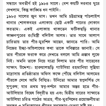
সন্ধানে অবতীর্ণ হই ১৯৮৪ সালে। বেশ কয়টি দরবার ঘুরে
দেখলাম, কিন্তু কাঙ্খিত ধন পাইনি।
১৯৮৫ সালের জুন মাস। তখন আমি চট্টগ্রামস্থ পাঁচলাইশ
থানার শোলকবহর এলাকায় ছোট্ট একটি পানের দোকান
করতাম। একই এলাকায় থাকতেন ফটিকছড়ি থানার
কাঞ্চনপুরের রংমিস্ত্রী বদিউল আলম। তার সাথে আলাপ
চারিতায় তার পীর-মুরশিদ আছেন, জানতে পারি। আমি
নিজের ইচ্ছা-অভিলাষের কথা তাকে সবিস্তারে জানাই। সে
তার পীরকে ফরাক করে দেখতে বললে আমি প্রস্তাব লুফে
নিই। অমনি তাকে নিয়ে যাত্রা দিলাম তার পীর সাহেবের
সাক্ষাৎ উদ্দেশ্য। হারুয়ালছড়ি গাউসিয়া রহমানিয়া সুন্নিয়া
মাদ্রাসায় প্রতিষ্ঠাতার অফিস কক্ষে পৌঁছে বদিউল আলমের
পীরকে দেখে আমি বিস্মিত। উনিতো আমার স্বপ্নদর্শিত সে
সুপুরুষ; যার প্রথম স্বপ্ন-দর্শনে আমার অন্তর হতে পীর-
আউলিয়ার বিদ্বেষ বিদূরীত হয় এবং দ্বিতীয় বারের সাক্ষাতে
আউলিয়া চরিত পাঠের আগ্রহ, পীর-মুরশিদের প্রয়োজনীয়তা
অনুভব ও সত্যিকারের পীরের অনুসন্ধান-চেতনা সৃষ্টি হয়।