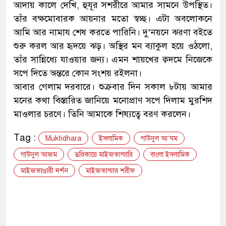
আদায় কালে দেখি, হুযূর সশরীরে আমার সামনে উপস্থিত।
তাঁর বক্ষমোবারক আয়নার মতো স্বচ্ছ। এটা অবলোকনে
আমি আর নামায শেষ করতে পারিনি। দু’নয়নে ঝরণা বইতে
শুরু করল আর হৃদয়ে ঝড়। অস্থির মন ব্যাকুল হয়ে ওঠলো,
তাঁর সান্নিধ্যে যাওয়ার জন্য। এমন শায়খের ক্বদমে নিজেকে
সপে দিতে অন্তরে কোন সংশয় রইলনা।
আবার গেলাম দরবারে। শুক্রবার দিন সকাল ৮টায় আমার
মনের কথা বিস্তারিত জানিয়ে মনোপ্রাণ সপে দিলাম মুরশিদ
মাওলার চরণে। তিনি আমাকে শিষ্যত্বে বরণ করলেন।
Tag :
Muktidhara
ইসলামিক
গাউসুল আ’যম
গাউসুল আজম
তরিকায়ে মাইজভান্ডারি
বাংলা ইসলামিক
মাইজভাণ্ডারী দর্শন
মাইজভান্ডার শরীফ