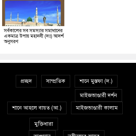
সর্বকালের সব সমস্যার সমাধানের
একমাত্র উপায় মহানবী (দঃ) আদর্শ
অনুসরণ
প্রচ্ছদ
সাম্প্রতিক
শানে মুস্তফা (দ.)
মাইজভাণ্ডারী দর্শন
শানে আহলে বায়ত (আ.)
মাইজভাণ্ডারী কালাম
মুক্তিধারা