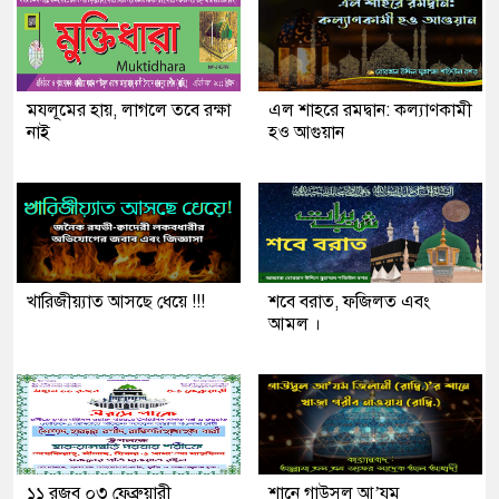
মযলূমের হায়, লাগলে তবে রক্ষা
এল শাহরে রমদ্বান: কল্যাণকামী
নাই
হও আগুয়ান
খারিজীয়্যাত আসছে ধেয়ে !!!
শবে বরাত, ফজিলত এবং
আমল ।
১১ রজব ০৩ ফেব্রুয়ারী
শানে গাউসুল আ’যম