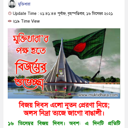
মুক্তিধারা
Update Time : ০১:৪১:৪৪ পূর্বাহ্ন, বৃহস্পতিবার, ১৬ ডিসেম্বর ২০২১
২১৯ Time View
বিজয় দিবস এলো নূতন প্রেরণা নিয়ে;
অলস নিদ্রা ত্যজে জাগো বাঙালী।
১৬ ডিসেম্বর বিজয় দিবস। অবশ্য এ দিনটি প্রতিটি